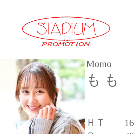
Momo
も も
ＨＴ 16