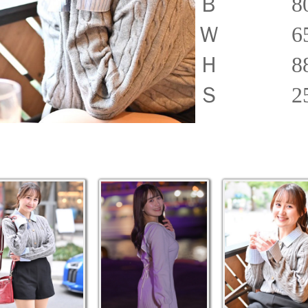
Ｂ 8
Ｗ 6
Ｈ 8
Ｓ 2