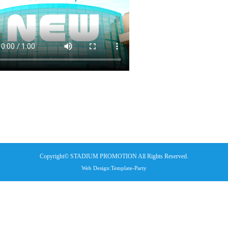
Copyright© STADIUM PROMOTION All Rights Reserved.
Web Design:Template-Party