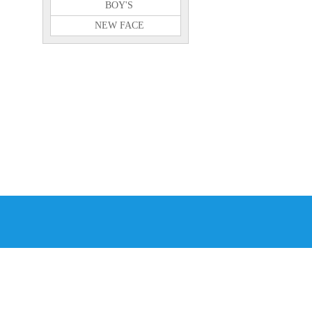
BOY'S
NEW FACE