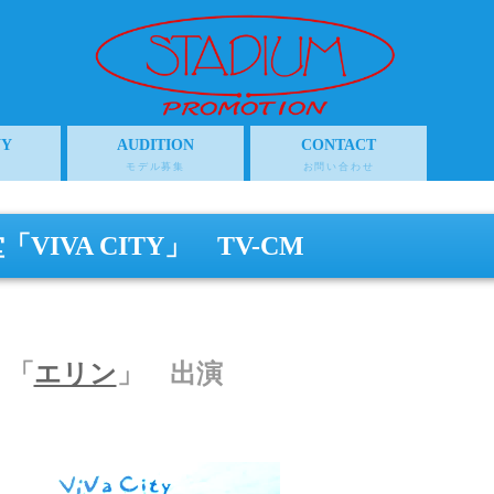
NY
AUDITION
CONTACT
モデル募集
お問い合わせ
「VIVA CITY」 TV-CM
「
エリン
」 出演